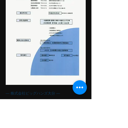
― 株式会社ビッグハンズ大分 ―
本社：4-119-4 shimogowri oita-
shi oita-ken japan
TEL：097-529-5572
FAX：097-529-5573